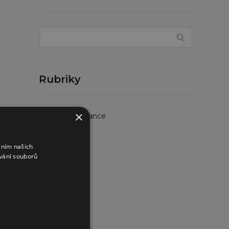
Rubriky
×
Rodinné finance
Investice
áním našich
Hypotéky
vání souborů
Pojištění
Jiné