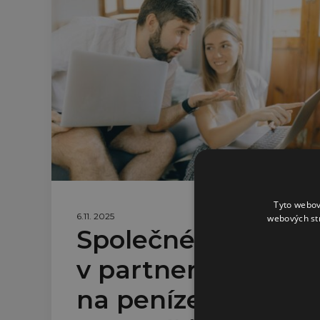
Tyto webov
6.11. 2025
webových st
Společné finance
v partnerství: jak
na peníze, aby