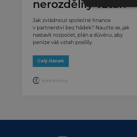
nerozdělily vztah
Jak zvládnout společné finance
v partnerství bez hádek? Naučte se, jak
nastavit rozpočet, plán a důvěru, aby
peníze váš vztah posílily.
Celý článek
Karel Kořený