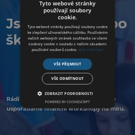
Tyto webové stránky
používají soubory
cookie.
Jste z firmy nebo
Tyto webové stránky používají soubory cookie
ke zlepšení uživatelského zážitku. Používáním
školy?
našich webových stránek souhlasíte se všemi
soubory cookie v souladu s našimi zásadami
používání souborů cookie.
Více informací
VŠE PŘIJMOUT
Domluvit workshop
VŠE ODMÍTNOUT
ZOBRAZIT PODROBNOSTI
Rádi pro vaše žáky nebo zaměstnance
POWERED BY COOKIESCRIPT
uspořádáme finanční workshopy na míru.