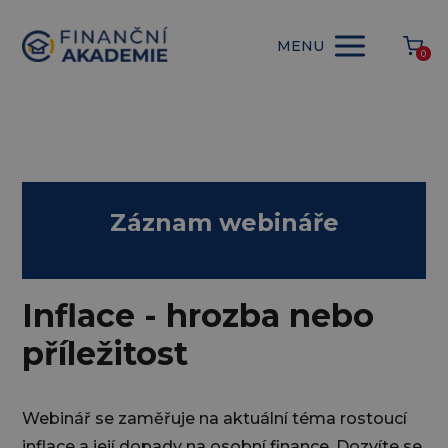
MENU
0
Záznam webináře
Inflace - hrozba nebo
příležitost
Webinář se zaměřuje na aktuální téma rostoucí
inflace a její dopady na osobní finance. Dozvíte se,