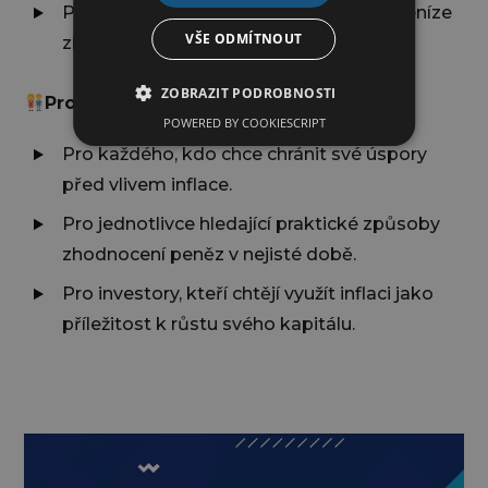
Příležitosti v době vysokých cen – jak peníze
VŠE ODMÍTNOUT
zhodnocovat a neztrácet hodnotu.
ZOBRAZIT PODROBNOSTI
Pro koho je webinář určen?
POWERED BY COOKIESCRIPT
Pro každého, kdo chce chránit své úspory
před vlivem inflace.
Pro jednotlivce hledající praktické způsoby
zhodnocení peněz v nejisté době.
Pro investory, kteří chtějí využít inflaci jako
příležitost k růstu svého kapitálu.
Video
přehrávač