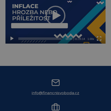
00:00
|
01:25:14
1.00x
info@financnisvoboda.cz