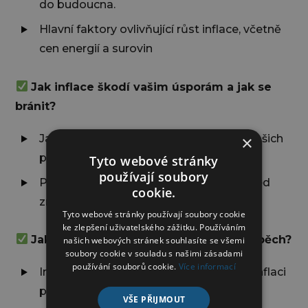
do budoucna.
Hlavní faktory ovlivňující růst inflace, včetně
cen energií a surovin
Jak inflace škodí vašim úsporám a jak se
bránit?
Jak inflace postupně snižuje hodnotu vašich
×
peněz.
Tyto webové stránky
používají soubory
Praktické tipy, jak chránit své úspory před
cookie.
znehodnocením.
Tyto webové stránky používají soubory cookie
ke zlepšení uživatelského zážitku. Používáním
Jak využít vysokou inflaci ve svůj prospěch?
našich webových stránek souhlasíte se všemi
soubory cookie v souladu s našimi zásadami
používání souborů cookie.
Více informací
Investiční strategie, které vám umožní inflaci
překonat.
VŠE PŘIJMOUT