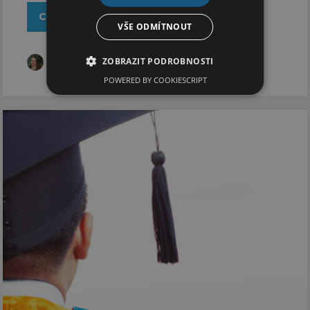
Celý článek
VŠE ODMÍTNOUT
ZOBRAZIT PODROBNOSTI
Jaroslava Kořená
POWERED BY COOKIESCRIPT