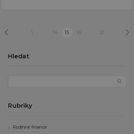
1
…
14
15
16
…
21
Hledat
Rubriky
Rodinné finance