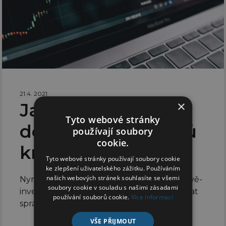
21.4. 2021
×
Jak investovat
Tyto webové stránky
do akciových fondů
používají soubory
cookie.
krok za krokem
Tyto webové stránky používají soubory cookie
ke zlepšení uživatelského zážitku. Používáním
našich webových stránek souhlasíte se všemi
Nyní se s vámi podělíme o konkrétní akciově-
soubory cookie v souladu s našimi zásadami
investiční kroky, které vám pomohou nabrat
používání souborů cookie.
Více informací
správný směr k finanční nezávislosti.
VŠE PŘIJMOUT