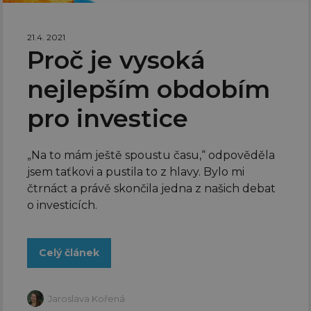
21.4. 2021
Proč je vysoká
nejlepším obdobím
pro investice
„Na to mám ještě spoustu času,“ odpověděla
jsem taťkovi a pustila to z hlavy. Bylo mi
čtrnáct a právě skončila jedna z našich debat
o investicích.
Celý článek
Jaroslava Kořená