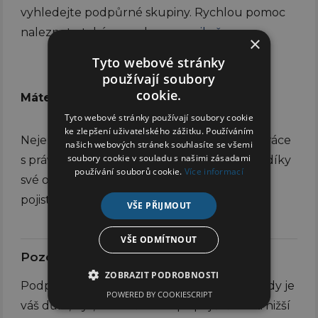
vyhledejte podpůrné skupiny. Rychlou pomoc
naleznete také na webu
nepanikař
.
×
Tyto webové stránky
používají soubory
cookie.
Máte problémy s pojistným plněním?
Tyto webové stránky používají soubory cookie
ke zlepšení uživatelského zážitku. Používáním
Nejen při vyšších škodách se vyplatí spolupráce
našich webových stránek souhlasíte se všemi
soubory cookie v souladu s našimi zásadami
s právním zastoupením např. s
EUCS
, která díky
používání souborů cookie.
Více informací
své odborné praxi má šanci vám získat vyšší
pojistné plnění.
VŠE PŘIJMOUT
VŠE ODMÍTNOUT
Pozor na podpojištění nemovitosti
ZOBRAZIT PODROBNOSTI
Podpojištění nemovitosti nastává v situaci, kdy je
POWERED BY COOKIESCRIPT
váš dům, byt, chata či chalupa pojištěna na nižší