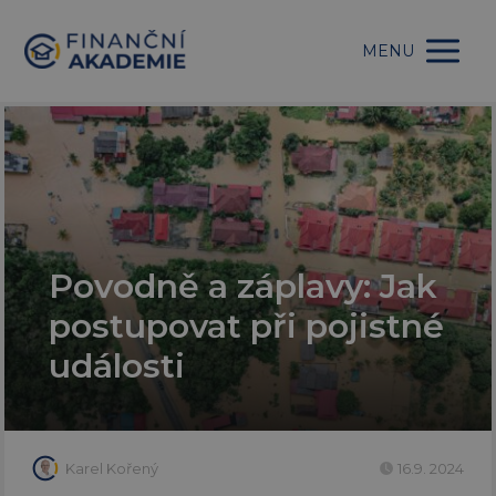
MENU
Povodně a záplavy: Jak
postupovat při pojistné
události
Karel Kořený
16.9. 2024