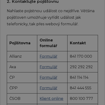
2. Kontaktujte pojišťovnu
Nahlaste pojistnou událost co nejdříve. Většina
pojišťoven umožňuje vyřídit událost jak
telefonicky, tak přes webový formulář.
Online
Pojištovna
Kontakt
formulář
Allianz
Formulář
841 170 000
Axa
Formulář
292 292 292
ČP
Formulář
841 114 114
ČPP
Formulář
841 444 555
ČSOB
Klient online
800 100 777