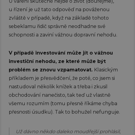
U vaření skutečně nejde o život (doufejme),
u řízení je už tato odpověď na pováženou
zvláště v případě, když na základě tohoto
sebeklamu řidič správně neodhadne své
schopnosti a zaviní vážnou dopravní nehodu.
V případě investování může jít o vážnou
investiční nehodu, ze které může být
problém se znovu vzpamatovat.
Klasickým
příkladem je přesvědčení, že poté, co jsem si
nastudoval několik knížek a třeba i zkusil
obchodování nanečisto, tak teď už vlastně
všemu rozumím (tomu přesně říkáme chyba
přesnosti úsudku). Tak to bohužel nefunguje.
Už dávno někdo daleko moudřejší prohlásil,