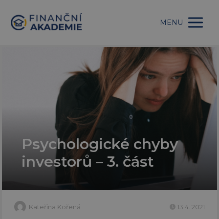
MENU
Psychologické chyby
investorů – 3. část
Kateřina Kořená
13.4. 2021