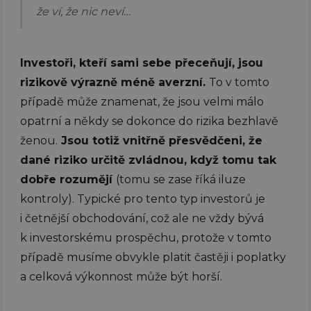
že ví, že nic neví…
Investoři, kteří sami sebe přeceňují, jsou
rizikově výrazně méně averzní.
To v tomto
případě může znamenat, že jsou velmi málo
opatrní a někdy se dokonce do rizika bezhlavě
ženou.
Jsou totiž vnitřně přesvědčeni, že
dané riziko určitě zvládnou, když tomu tak
dobře rozumějí
(tomu se zase říká iluze
kontroly). Typické pro tento typ investorů je
i četnější obchodování, což ale ne vždy bývá
k investorskému prospěchu, protože v tomto
případě musíme obvykle platit častěji i poplatky
a celková výkonnost může být horší.