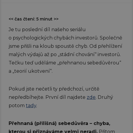
<< čas čtení: 5 minut >>
Je tu poslední díl našeho seriálu
o psychologických chybách investorů. Společně
jsme přišli na kloub spoustě chyb. Od přehlížení
malých výdajů až po „stádní chování“ investorů.
Tečku teď uděláme „přehnanou sebedůvěrou“
a „teorií ukotvení“.
Pokud jste nečetli ty předchozí, určitě
nepředbíhejte. První díl najdete
zde
. Druhý
potom
tady
.
Přehnaná (přílišná) sebedůvěra – chyba,
kterou si přiznáváme velmi neradi.
Přitom