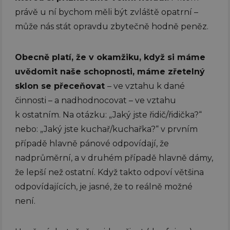
právě u ní bychom měli být zvláště opatrní –
může nás stát opravdu zbytečně hodně peněz.
Obecně platí, že v okamžiku, když si máme
uvědomit naše schopnosti, máme zřetelný
sklon se přeceňovat
– ve vztahu k dané
činnosti – a nadhodnocovat – ve vztahu
k ostatním. Na otázku: „Jaký jste řidič/řidička?“
nebo: „Jaký jste kuchař/kuchařka?“ v prvním
případě hlavně pánové odpovídají, že
nadprůměrní, a v druhém případě hlavně dámy,
že lepší než ostatní. Když takto odpoví většina
odpovídajících, je jasné, že to reálně možné
není.