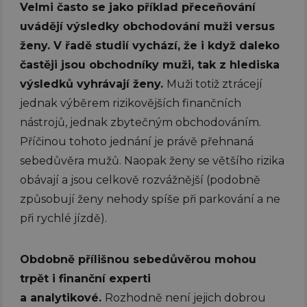
Velmi často se jako příklad přeceňování
uvádějí výsledky obchodování muži versus
ženy. V řadě studií vychází, že i když daleko
častěji jsou obchodníky muži, tak z hlediska
výsledků vyhrávají ženy.
Muži totiž ztrácejí
jednak výběrem rizikovějších finančních
nástrojů, jednak zbytečným obchodováním.
Příčinou tohoto jednání je právě přehnaná
sebedůvěra mužů. Naopak ženy se většího rizika
obávají a jsou celkově rozvážnější (podobně
způsobují ženy nehody spíše při parkování a ne
při rychlé jízdě).
Obdobně přílišnou sebedůvěrou mohou
trpět i finanční experti
a analytikové.
Rozhodně není jejich dobrou