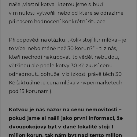
naše „vlastní kotva“ kterou jsme si buď
v minulosti vytvořili, nebo od které se odrazíme
při našem hodnocení konkrétní situace.
Při odpovědi na otázku: „Kolik stojí litr mléka – je
to více, nebo méně než 30 korun?“ – ti z nás,
kteří nechodí nakupovat, to vědět nebudou,
většinou ale podle kotvy 30 Kč zkusí cenu
odhadnout…bohužel v blízkosti právě těch 30
Kč (aktuálně je cena mléka v hypermarketech
pod 15 korunami).
Kotvou je náš názor na cenu nemovitosti –
pokud jsme si našli jako první informaci, že
dvoupokojový byt v dané lokalitě stojí 1
milion korun, tak nám byt nad tento milion