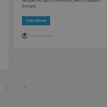
bezpečně začít investovat jako v západní
Evropě.
Celý článek
Dagmar Krátká
2
…
8