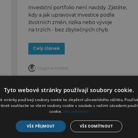
Investiční portfolio není navždy. Zjistěte,
kdy a jak upravovat investice podle
životních změn, rizika nebo vývoje
na trzích - bez zbytečných chyb.
Celý článek
Dagmar Krátká
Tyto webové stránky používají soubory cookie.
é stránky používají soubory cookie ke zlepšení uživatelského zážitku. Použív
ránek souhlasíte se všemi soubory cookie v souladu s našimi zásadami použí
cookie.
Více informací
VŠE PŘIJMOUT
VŠE ODMÍTNOUT